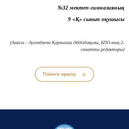
№32 мектеп-гимназияның
9 «Қ» сынып оқушысы
(Анасы – Аугонбаева Қарлығаш Әбділдәқызы, БПО-ның 2-
санатты редакторы)
Тізімге оралу