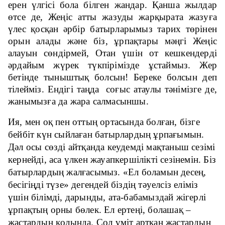
ерен үлгісі бола білген жандар. Қанша жылдар
өтсе де, Жеңіс атты жазуды жарқырата жазуға
үлес қосқан әрбір батырларымыз тарих төрінен
орын алады және біз, ұрпақтары мәңгі Жеңіс
алауын сөндірмей, Отан үшін от кешкендерді
әрдайым жүрек түкпірімізде ұстаймыз. Жер
бетінде тыныштық болсын! Береке болсын деп
тілейміз. Ендігі таңда соғыс атаулы тәнімізге де,
жанымызға да жара салмасыншы.
Ия, мен оқ пен оттың ортасында болған, бізге
бейбіт күн сыйлаған батырлардың ұрпағымын.
Дәл осы сөзді айтқанда кеудемді мақтаныш сезімі
кернейді, аса үлкен жауапкершілікті сезінемін. Біз
батырлардың жалғасымыз. «Ел боламын десең,
бесігіңді түзе» дегендей біздің тәуелсіз еліміз
үшін білімді, дарынды, ата-бабамыздай жігерлі
ұрпақтың орны бөлек. Ел ертеңі, болашақ –
жастардың қолында. Сол үміт артқан жастардың