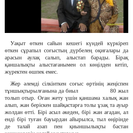
Жаңалықтар
Медиа
Уақыт өткен сайын кешегі күндей күркіреп
өткен сұрапыл соғыстың дүрбелең оқиғалары да
арасын аулақ салып, алыстап барады. Бірақ
Байланыс
қаншалықты алыстағанымен ол көңілден кетіп,
жүректен өшпек емес.
Адалдық алаңы
Жер әлемді сілкінткен соғыс өртінің жеңіспен
тұншықтырылғанына да биыл 80 жыл
толып отыр. Оған жету үшін қаншама халық жан
Бірыңғай сөздік
алып, жан беріскен шайқастарға толы ұзақ та ауыр
жолдан өтті. Бірі асыл әкеден, бірі жан ағадан, ал
енді бірі туған бауырдан айырылса, тыл өңірінде
Нашар көретіндерге
де талай азап пен қиыншылықты бастан
арналған нұсқа