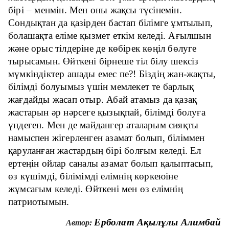
бірі – менмін. Мен оны жақсы түсінемін.
Сондықтан да қазірден бастап білімге ұмтылып,
болашақта еліме қызмет еткім келеді. Ағылшын
және орыс тілдеріне де көбірек көңіл бөлуге
тырысамын. Өйткені бірнеше тіл білу шексіз
мүмкіндіктер ашады емес пе?! Біздің жан-жақты,
білімді болуымыз үшін мемлекет те барлық
жағдайды жасап отыр. Абай атамыз да қазақ
жастарын әр нәрсеге қызықпай, білімді болуға
үндеген. Мен де майдангер аталарым сияқты
намыспен жігерленген азамат болып, біліммен
қаруланған жастардың бірі болғым келеді. Ел
ертеңін ойлар саналы азамат болып қалыптасып,
өз күшімді, білімімді елімнің көркеюіне
жұмсағым келеді. Өйткені мен өз елімнің
патриотымын.
Ерболат Ақылұлы Алимбай
Автор: