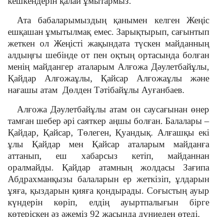
кешкендерін қалай ұмытармыз.
Ата бабаларымыздың қанымен келген Жеңіс
ешқашан ұмытылмақ емес. Зарықтырып, сағынтып
жеткен ол Жеңісті жақындата түскен майданның
алдыңғы шебінде от пен оқтың ортасында болған
менің майдангер аталарым Алғожа Дәулетбайұлы,
Қайдар Алғожаұлы, Қайсар Алғожаұлы және
нағашы атам Дөлден Тәтібайұлы Ауғанбаев.
Алғожа Дәулетбайұлы атам он саусағынан өнер
тамған шебер әрі саяткер аңшы болған. Балалары –
Қайдар, Қайсар, Төлеген, Қуандық. Алғашқы екі
ұлы Қайдар мен Қайсар аталарым майданға
аттанып, еш хабарсыз кетіп, майданнан
оралмайды. Қайдар атамның жолдасы Зағипа
Абдрахманқызы балаларын ер жеткізіп, ұлдарын
ұяға, қыздарын қияға қондырады. Соғыстың ауыр
күндерін көріп, елдің ауыртпалығын бірге
көтеріскен әз әжеміз 92 жасында дүниеден өтеді.