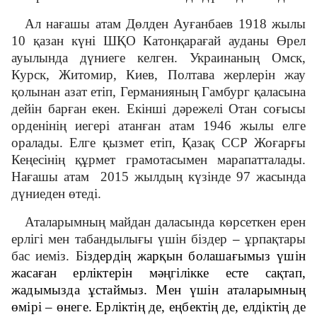
Ал нағашы атам Дөлден Ауғанбаев 1918 жылы
10 қазан күні ШҚО Катонқарағай ауданы Өрел
ауылында дүниеге келген. Украинаның Омск,
Курск, Житомир, Киев, Полтава жерлерін жау
қолынан азат етіп, Германияның Гамбург қаласына
дейін барған екен. Екінші дәрежелі Отан соғысы
орденінің иегері атанған атам 1946 жылы елге
оралады. Елге қызмет етіп, Қазақ ССР Жоғарғы
Кеңесінің құрмет грамотасымен марапатталады.
Нағашы атам 2015 жылдың күзінде 97 жасында
дүниеден өтеді.
Аталарымның майдан даласында көрсеткен ерен
ерлігі мен табандылығы үшін біздер
–
ұрпақтары
бас иеміз. Б
іздердің жарқын болашағымыз үшін
жасаған ерліктерін мәңгілікке есте сақтап,
жадымызда ұстаймыз. Мен үшін аталарымның
өмірі – өнеге. Ерліктің де, еңбектің де, елдіктің де