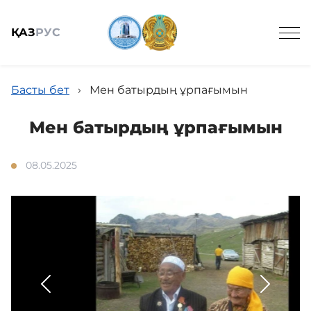
ҚАЗ
РУС
Басты бет
›
Мен батырдың ұрпағымын
Мен батырдың ұрпағымын
Жалпы мәлімет
08.05.2025
Қызмет
Қызметкердің жадынамасы
Сыбайлас жемқорлыққа қарсы іс-қимыл