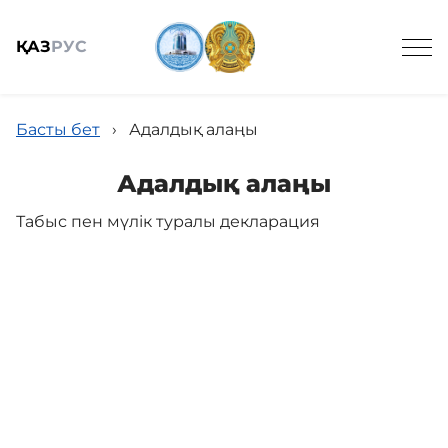
ҚАЗ
РУС
Басты бет
›
Адалдық алаңы
Адалдық алаңы
Табыс пен мүлік туралы декларация
Жалпы мәлімет
Қызмет
Қызметкердің жадынамасы
Сыбайлас жемқорлыққа қарсы іс-қимыл