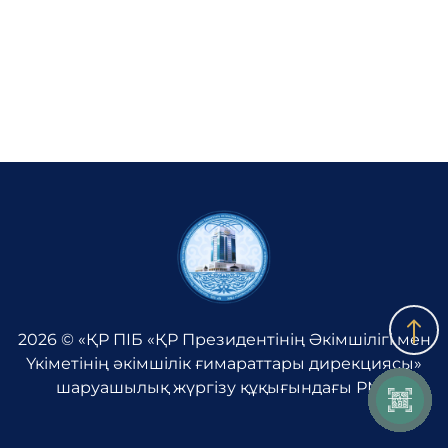
Жаңалықтар
Медиа
Байланыс
Адалдық алаңы
Бірыңғай сөздік
2026 © «ҚР ПІБ «ҚР Президентінің Әкімшілігі мен
Үкіметінің әкімшілік ғимараттары дирекциясы»
шаруашылық жүргізу құқығындағы РМК
Нашар көретіндерге
арналған нұсқа