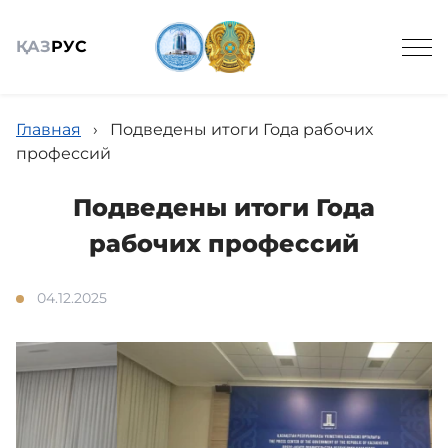
ҚАЗ
РУС
Главная
›
Подведены итоги Года рабочих
профессий
Подведены итоги Года
Общие сведения
рабочих профессий
Услуга
04.12.2025
Памятка для сотрудника
Противодействие коррупции