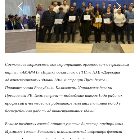
Новости
Медиа
Контакты
Состоялось торжественное мероприятие, организованное филиалом
партии «AMANAT» «Бірлік» совместно с РГП на ПХВ «Дирекция
административных зданий Администрации Президента и
Адалдық алаңы
Правительства Республики Казахстан» Управления делами
Президента РК. Цель встречи — подведение итогов Года рабочих
Единый словарь
профессий и чествование работников, внёсших значимый вклад в
бесперебойную работу административных зданий.
В числе почётных гостей приняли участие директор предприятия
Версия для слабовидящих
Муслимов Талгат Ускенович, исполнительный секретарь филиала